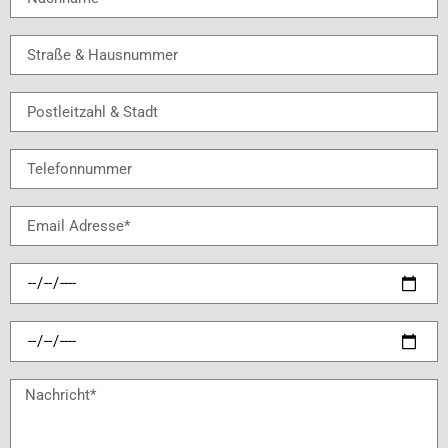
Straße & Hausnummer
Postleitzahl & Stadt
Telefonnummer
Email Adresse*
Check-In Datum
Check-Out Datum
Nachricht