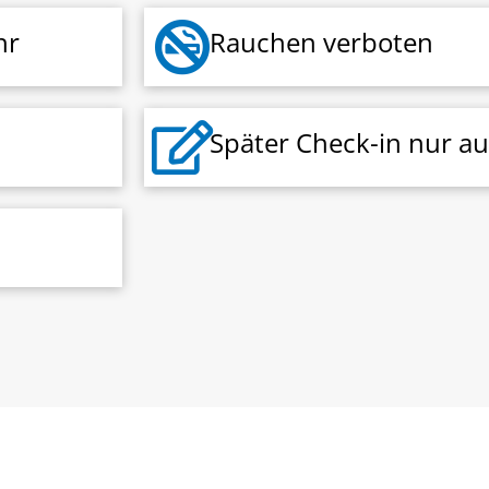
hr
Rauchen verboten
Später Check-in nur au